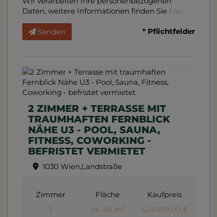
Wir verarbeiten Ihre personenbezogenen
Daten, weitere Informationen finden Sie
hier
.
* Pflichtfelder
Senden
2 ZIMMER + TERRASSE MIT
TRAUMHAFTEN FERNBLICK
NÄHE U3 - POOL, SAUNA,
FITNESS, COWORKING -
BEFRISTET VERMIETET
1030 Wien,Landstraße
Zimmer
Fläche
Kaufpreis
2
2
ca. 48 m
424.859,00 €