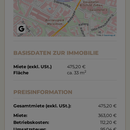
Tiles ©
basemap.at
BASISDATEN ZUR IMMOBILIE
Miete (exkl. USt.)
475,20 €
2
Fläche
ca. 33 m
PREISINFORMATION
Gesamtmiete (exkl. USt.):
475,20 €
Miete:
363,00 €
Betriebskosten:
112,20 €
Umsatzsteuer:
95,04 €