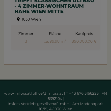
TRIFFT KLASSISCHEN ALTBAU
- 4 ZIMMER-WOHNTRAUM
NAHE WIEN MITTE
1030 Wien
Zimmer
Fläche
Kaufpreis
2
3
ca. 99,98 m
890.000,00 €
www.imfora.at| office@imfora.at | T +43 676 5166223 | FN
639210s |
Imfora Vertriebsgesellschaft mbH | Am Modenapark
10/19, A-1030 Wien