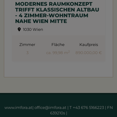
MODERNES RAUMKONZEPT
TRIFFT KLASSISCHEN ALTBAU
- 4 ZIMMER-WOHNTRAUM
NAHE WIEN MITTE
1030 Wien
Zimmer
Fläche
Kaufpreis
2
3
ca. 99,98 m
890.000,00 €
www.imfora.at| office@imfora.at | T +43 676 5166223 | FN
639210s |