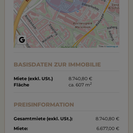
Tiles ©
basemap.at
BASISDATEN ZUR IMMOBILIE
Miete (exkl. USt.)
8.740,80 €
2
Fläche
ca. 607 m
PREISINFORMATION
Gesamtmiete (exkl. USt.):
8.740,80 €
Miete:
6.677,00 €