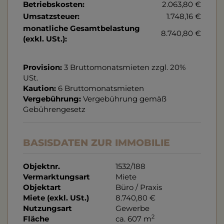
Betriebskosten:
2.063,80 €
Umsatzsteuer:
1.748,16 €
monatliche Gesamtbelastung
8.740,80 €
(exkl. USt.):
Provision:
3 Bruttomonatsmieten zzgl. 20%
USt.
Kaution:
6 Bruttomonatsmieten
Vergebührung:
Vergebührung gemäß
Gebührengesetz
BASISDATEN ZUR IMMOBILIE
Objektnr.
1532/188
Vermarktungsart
Miete
Objektart
Büro / Praxis
Miete (exkl. USt.)
8.740,80 €
Nutzungsart
Gewerbe
2
Fläche
ca. 607 m