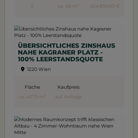
2
2
ca. 48 m
424.859,00 €
ÜBERSICHTLICHES ZINSHAUS
NAHE KAGRANER PLATZ -
100% LEERSTANDSQUOTE
1220 Wien
Fläche
Kaufpreis
2
ca. 427,5 m
auf Anfrage