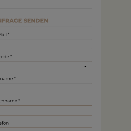
NFRAGE SENDEN
ail
rede
rname
chname
efon