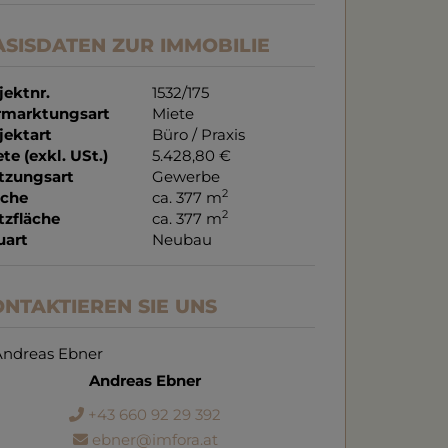
ASISDATEN ZUR IMMOBILIE
jektnr.
1532/175
rmarktungsart
Miete
jektart
Büro / Praxis
te (exkl. USt.)
5.428,80 €
tzungsart
Gewerbe
2
äche
ca. 377 m
2
tzfläche
ca. 377 m
uart
Neubau
NTAKTIEREN SIE UNS
Andreas Ebner
+43 660 92 29 392
ebner@imfora.at