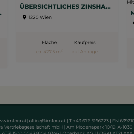
ÜBERSICHTLICHES ZINSHAUS NAHE KAGRANER PLATZ - 100% LEERSTANDSQUOTE
, COWORKING - BEFRISTET VERMIETET
1220 Wien
Fläche
Kaufpreis
2
ca. 427,5 m
auf Anfrage
€
w.imfora.at| office@imfora.at | T +43 676 5166223 | FN 639210
ra Vertriebsgesellschaft mbH | Am Modenapark 10/19, A-1030
AT31 1500 0043 8104 0346 | Oberbank AG | | OBKLAT2LXXX