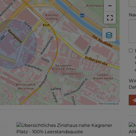
−
Nac
Wir
Dat
Tiles ©
basemap.at