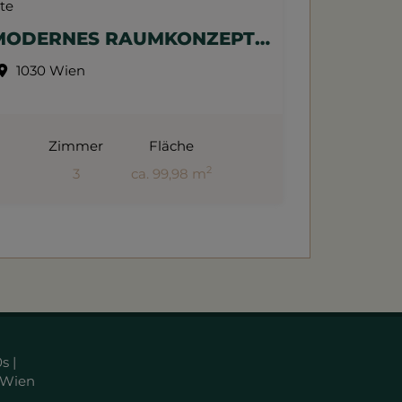
MODERNES RAUMKONZEPT TRIFFT KLASSISCHEN ALTBAU - 4 ZIMMER-WOHNTRAUM NAHE WIEN MITTE
1030 Wien
Zimmer
Fläche
2
3
ca. 99,98 m
Kaufpreis
890.000,00 €
s |
 Wien