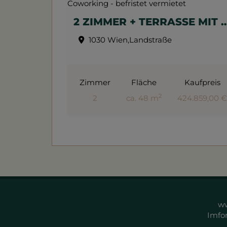
2 ZIMMER + TERRASSE MIT TRAUMHAFTEN FERNBLICK NÄHE U3 - POOL, SAUNA, FITNESS
1030 Wien,Landstraße
Zimmer
Fläche
Kaufpreis
2
2
ca. 48 m
424.859,00 
ww
Imfo