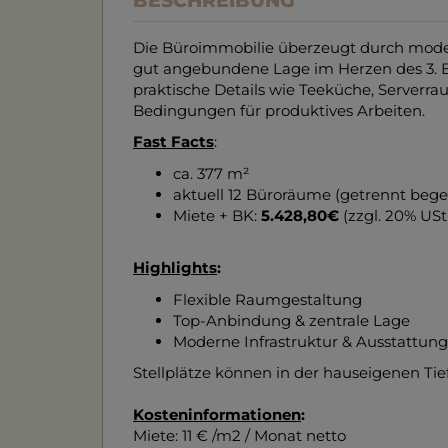
BESCHREIBUNG
Die Büroimmobilie überzeugt durch moder
gut angebundene Lage im Herzen des 3. B
praktische Details wie Teeküche, Serverr
Bedingungen für produktives Arbeiten.
Fast Facts
:
ca. 377 m²
aktuell 12 Büroräume (getrennt beg
Miete + BK:
5.428,80
€
(zzgl. 20% USt
Highlights
:
Flexible Raumgestaltung
Top-Anbindung & zentrale Lage
Moderne Infrastruktur & Ausstattung
Stellplätze können in der hauseigenen Ti
Kosteninformationen
:
Miete: 11 € /m2 / Monat netto