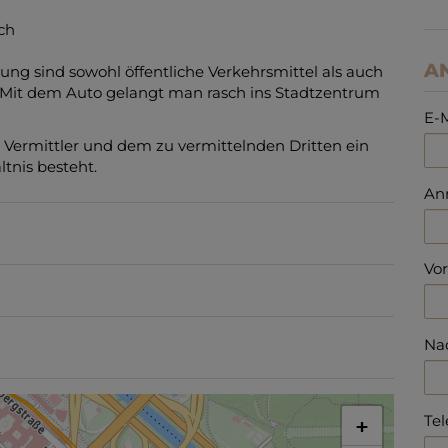
ich
A
g sind sowohl öffentliche Verkehrsmittel als auch
. Mit dem Auto gelangt man rasch ins Stadtzentrum
E-M
 Vermittler und dem zu vermittelnden Dritten ein
ltnis besteht.
An
Vo
Na
Tel
+