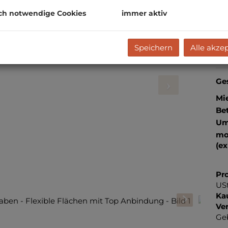
Mie
ch notwendige Cookies
immer aktiv
Fl
Speichern
Alle akze
P
Ges
Mie
Be
Um
mo
(ex
Pro
USt
Ka
Ve
Ge