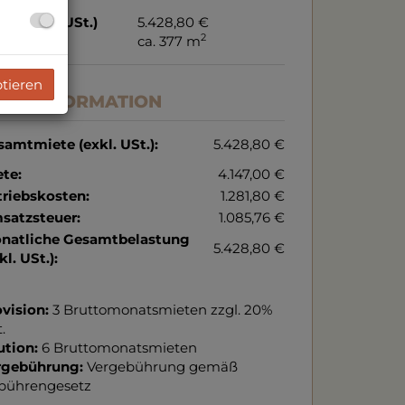
te (exkl. USt.)
5.428,80 €
2
äche
ca. 377 m
ptieren
REISINFORMATION
amtmiete (exkl. USt.):
5.428,80 €
te:
4.147,00 €
triebskosten:
1.281,80 €
satzsteuer:
1.085,76 €
natliche Gesamtbelastung
5.428,80 €
kl. USt.):
vision:
3 Bruttomonatsmieten zzgl. 20%
.
ution:
6 Bruttomonatsmieten
rgebührung:
Vergebührung gemäß
bührengesetz