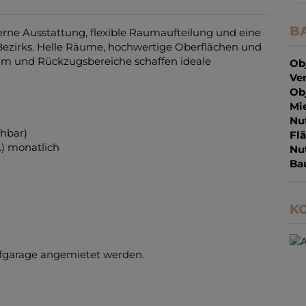
B
ne Ausstattung, flexible Raumaufteilung und eine
ezirks. Helle Räume, hochwertige Oberflächen und
aum und Rückzugsbereiche schaffen ideale
Ob
Ve
Ob
Mie
Nu
ehbar)
Fl
.) monatlich
Nu
Ba
KO
efgarage angemietet werden.